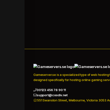
Gameserver.se is a specialized type of web hosting t
designed specifically for hosting online gaming serv
00123 456 78 90 11
support@coodiv.net
551 Swanston Street, Melbourne, Victoria 3053 Au