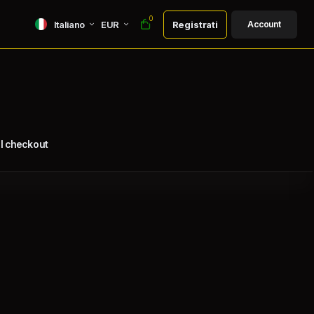
0
Italiano
EUR
Registrati
Account
l checkout