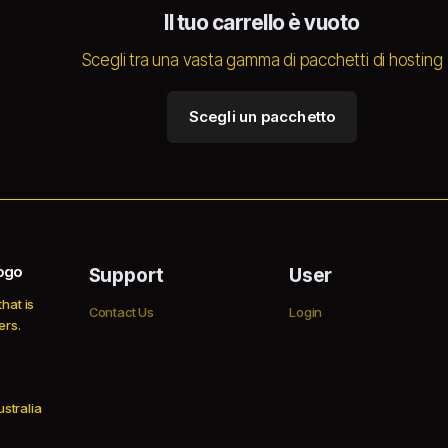
Il tuo carrello è vuoto
Scegli tra una vasta gamma di pacchetti di hosting
Scegli un pacchetto
Support
User
hat is
Contact Us
Login
ers.
stralia