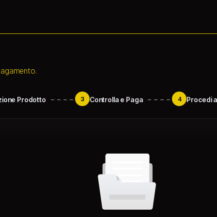
 pagamento.
zione Prodotto
3
Controlla e Paga
4
Procedi a