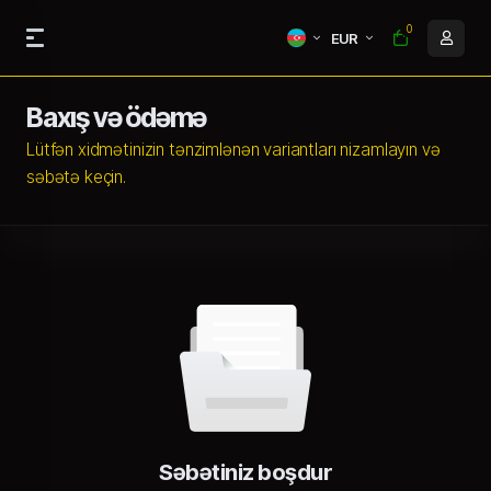
0
EUR
Baxış və ödəmə
Lütfən xidmətinizin tənzimlənən variantları nizamlayın və
səbətə keçin.
Səbətiniz boşdur